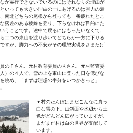
なか実行できないでいるのにはそれなりの理由が
といっても大きい理由の一にあげるのは脚力の衰
、南北どちらの尾根から登っても一番疲れたとこ
な落差のある稜線を登り、下らなければ目的にた
いうことです。途中で戻るにはもったいなくて、
ら二つの東山を渡り歩いてどちらか一方に下りる
ですが、脚力への不安がその理想実現をさまたげ
員のＴさん、元村教育委員のＫさん、元村監査委
人）の４人で、雪の上を東山に登った日を偲びな
を眺め、「まずは理想の半分をいつかきっと」
。
▼村のたんぼはまだこんなに真っ
白な雪の下。山斜面や水辺から土
色がどんどん広がっていますが、
まだまだ村は白の世界が支配して
います。