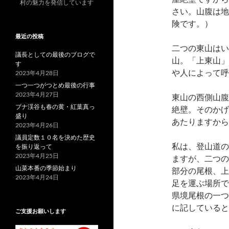
村の魅力を発信しています
さい。山腹は地
険です。）
最近の投稿
二つの東山はい
議長としての最後のブログで
山。「上東山」
す
や人によって呼
2023年4月28日
一つ一つがつとめ最後の行事
2023年4月27日
東山の西側山腹
ブナ渓谷も春の黄・紅葉真っ
絶壁。そのかげ
盛り
あたりますから
2023年4月26日
議員定数１０名を決めた歴史
私は、登山道の
を振り返って
2023年4月25日
ますが、二つの
山菜本番の季節始まり
部分の尾根、上
2023年4月24日
足を運ぶ場所で
県境尾根の一つ
に記していると
ご支援お願いします