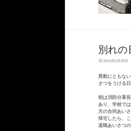
別れの
2016年3月30日
異動にともない
さつをうける日
朝は消防分署長
あり、学校では
方の合同あいさ
帰宅したら、こ
退職あいさつの