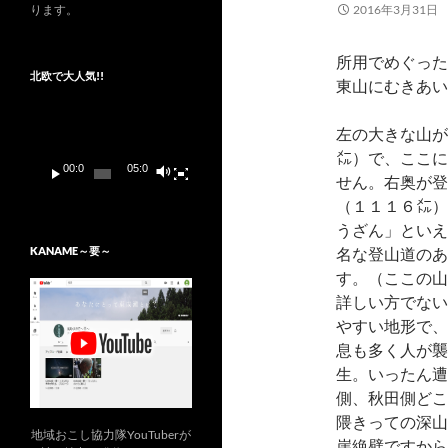
ります。
2016年3月31日
所用でめぐった
北欧で大人気!!
東山にむきあい
動
画
左の大きな山が
プ
㍍）で、ここに
レ
00:00
05:03
せん。右奥が登
ー
ヤ
（１１１６㍍）
ー
うざん」といえ
名な登山道のあ
KANAME～要～
す。（ここの山
詳しい方でない
やすい地形で、
息も多く人が襲
生。いったん遭
側、秋田側どこ
隈きっての深山
地域おこし協力隊YouTuberが
崖絶壁ですから