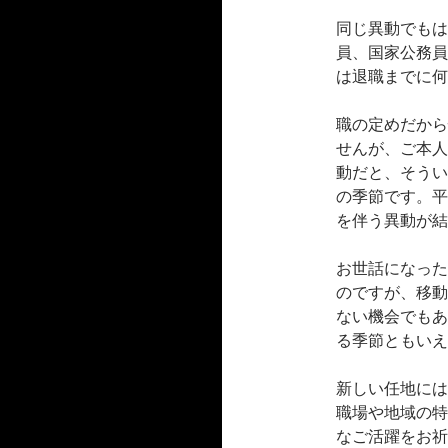
同じ異動でもは
員、国家公務員
は退職までに何
職の定めだから
せんが、ご本人
動だと、そうい
の季節です。平
を伴う異動が結
お世話になった
のですが、移動
ない機会でもあ
る季節ともいえ
新しい任地には
職場や地域の特
なご活躍をお祈