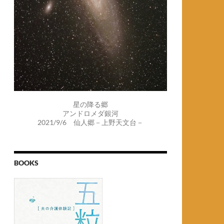
星の降る郷
アンドロメダ銀河
2021/9/6 仙人郷－上野天文台－
BOOKS