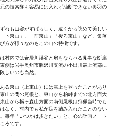
元の捜索隊も容易には入れず油断できない奥羽の
ずれも山容がすばらしく、遠くから眺めて美しい
「下東山」、「前東山」「後ろ東山」など、集落
び方が様々なのもこの山の特徴です。
は村内では合居川渓谷と肩をならべる見事な断崖
東側は岩手奥州市胆沢川支流の小出川最上流部に
険しいのも当然。
ある東山（上東山）には雪上を登ったことがあり
東山の間の尾根と、東山から柏峠までの北方面大
東山から栃ヶ森山方面の南側尾根は狩猟当時でも
はなく、村内でも私が足を踏み入れたことのない
。毎年「いつかは歩きたい」と、心の計画ノート
ころです。