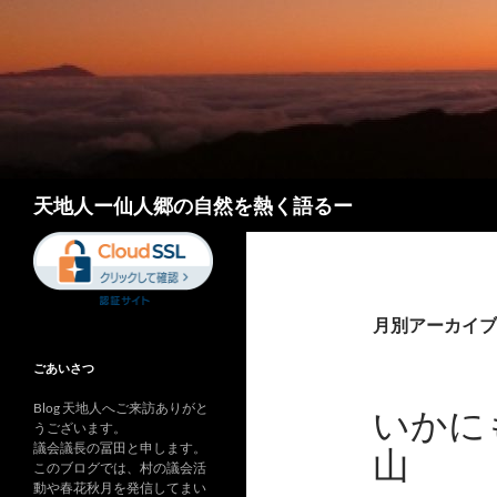
コ
ン
テ
ン
ツ
へ
ス
検
キ
天地人ー仙人郷の自然を熱く語るー
索
ッ
プ
月別アーカイブ: 
ごあいさつ
Blog 天地人へご来訪ありがと
いかに
うございます。
議会議長の冨田と申します。
山
このブログでは、村の議会活
動や春花秋月を発信してまい