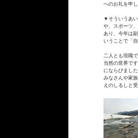
へのお礼を申し
▼そういうあい
や、スポーツ、
あり、今年は副
いうことで「自
二人とも現職で
当然の世界です
にならびました
みなさんや家族
えのしるしと受