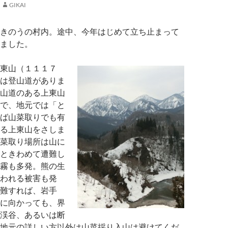
GIKAI
きのうの村内。途中、今年はじめて立ち止まって
ました。
東山（１１１７
は登山道がありま
山道のある上東山
で、地元では「と
ば山菜取りでも有
る上東山をさしま
菜取り場所は山に
ときわめて遭難し
霧も多発。熊の生
われる被害も発
難すれば、岩手
に向かっても、界
渓谷、あるいは断
地元の詳しい方以外は山菜採り入山は避けてくだ