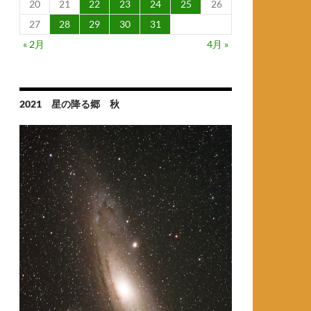
20
21
22
23
24
25
26
27
28
29
30
31
« 2月
4月 »
2021 星の降る郷 秋