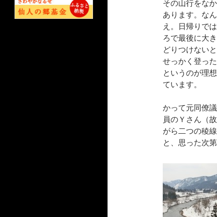
その山行をなか
あります。なん
え。日帰りでは
ろで最後に大き
どりつけないと
せっかく登った
というのが理想
ています。
かって元同僚議
員のＹさん（故
がら二つの稜線
と、思った次第