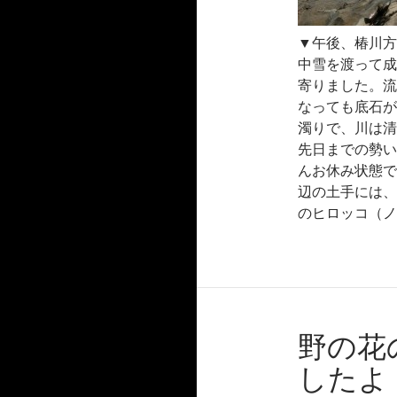
▼午後、椿川方
中雪を渡って成
寄りました。流
なっても底石が
濁りで、川は清
先日までの勢い
んお休み状態で
辺の土手には、
のヒロッコ（ノ
野の花
したよ